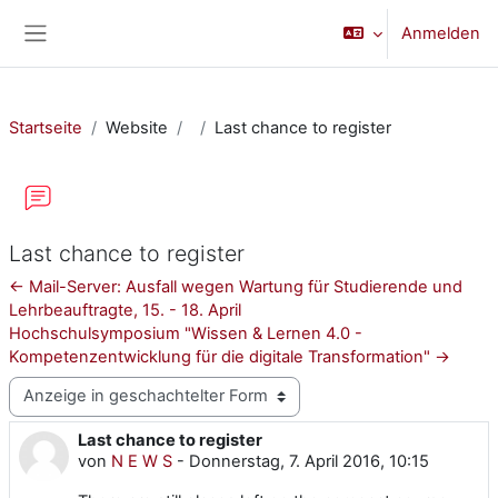
Zum Hauptinhalt
Anmelden
Website-Übersicht
Startseite
Website
Last chance to register
Last chance to register
← Mail-Server: Ausfall wegen Wartung für Studierende und
Lehrbeauftragte, 15. - 18. April
Hochschulsymposium "Wissen & Lernen 4.0 -
Kompetenzentwicklung für die digitale Transformation" →
Anzeigemodus
Last chance to register
Anzahl Antworten: 0
von
N E W S
-
Donnerstag, 7. April 2016, 10:15