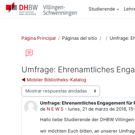
Salta al contenido principal
Studierende
Lehr
Página Principal
Páginas del sitio
Umfrage: E
Umfrage: Ehrenamtliches Enga
◀︎ Mobiler Bibliotheks-Katalog
Mostrar modo
Umfrage: Ehrenamtliches Engagement für 
Número de respuestas: 0
de
N E W S
-
lunes, 21 de marzo de 2016, 15:
Hallo liebe Studierende der DHBW Villinge
wir möchten Euch bitten, an unserer Umfrag