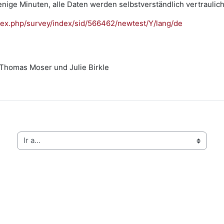
ige Minuten, alle Daten werden selbstverständlich vertraulic
dex.php/survey/index/sid/566462/newtest/Y/lang/de
 Thomas Moser und Julie Birkle
Ir a...