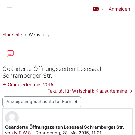
Zum Hauptinhalt
Anmelden
Website-Übersicht
Startseite
Website
Geänderte Öffnungszeiten Lesesaal
Schramberger Str.
← Graduiertenfeier 2015
Fakultät für Wirtschaft: Klausurtermine →
Anzeigemodus
Geänderte Öffnungszeiten Lesesaal Schramberger Str.
Anzahl Antworten: 0
von
N E W S
-
Donnerstag, 28. Mai 2015, 11:21