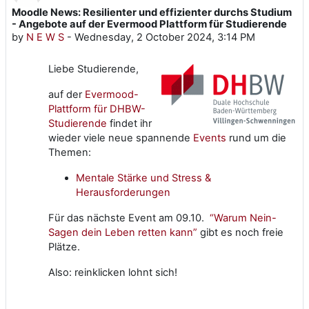
Moodle News: Resilienter und effizienter durchs Studium
Number of replies: 0
- Angebote auf der Evermood Plattform für Studierende
by
N E W S
-
Wednesday, 2 October 2024, 3:14 PM
Liebe Studierende,
auf der
Evermood-
Plattform für DHBW-
Studierende
findet ihr
wieder viele neue spannende
Events
rund um die
Themen:
Mentale Stärke und Stress &
Herausforderungen
Für das nächste Event am 09.10.
“Warum Nein-
Sagen dein Leben retten kann”
gibt es noch freie
Plätze.
Also: reinklicken lohnt sich!